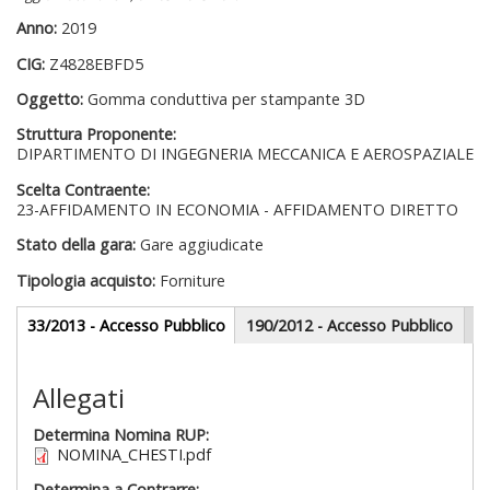
Anno:
2019
CIG:
Z4828EBFD5
Oggetto:
Gomma conduttiva per stampante 3D
Struttura Proponente:
DIPARTIMENTO DI INGEGNERIA MECCANICA E AEROSPAZIALE
Scelta Contraente:
23-AFFIDAMENTO IN ECONOMIA - AFFIDAMENTO DIRETTO
Stato della gara:
Gare aggiudicate
Tipologia acquisto:
Forniture
Gare appalti
33/2013 - Accesso Pubblico
(scheda
190/2012 - Accesso Pubblico
attiva)
Sezione redazionale
Allegati
Determina Nomina RUP:
NOMINA_CHESTI.pdf
Determina a Contrarre: