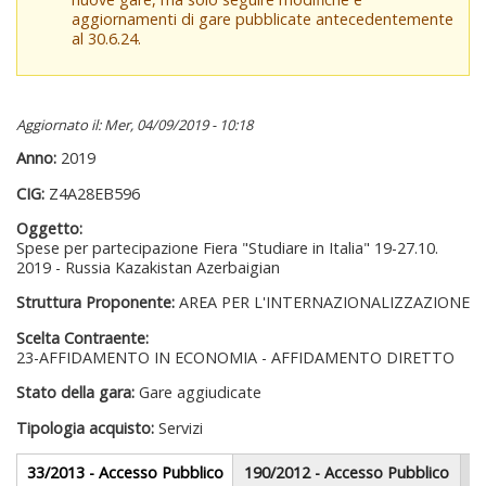
aggiornamenti di gare pubblicate antecedentemente
al 30.6.24.
Aggiornato il: Mer, 04/09/2019 - 10:18
Anno:
2019
CIG:
Z4A28EB596
Oggetto:
Spese per partecipazione Fiera "Studiare in Italia" 19-27.10.
2019 - Russia Kazakistan Azerbaigian
Struttura Proponente:
AREA PER L'INTERNAZIONALIZZAZIONE
Scelta Contraente:
23-AFFIDAMENTO IN ECONOMIA - AFFIDAMENTO DIRETTO
Stato della gara:
Gare aggiudicate
Tipologia acquisto:
Servizi
Gare appalti
33/2013 - Accesso Pubblico
(scheda
190/2012 - Accesso Pubblico