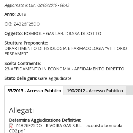
Aggiornato il: Lun, 02/09/2019 - 08:43
Anno:
2019
CIG:
Z4B26F25DO
Oggetto:
BOMBOLE GAS LAB. DR.SSA DI SOTTO
Struttura Proponente:
DIPARTIMENTO DI FISIOLOGIA E FARMACOLOGIA "VITTORIO
ERSPAMER"
Scelta Contraente:
23-AFFIDAMENTO IN ECONOMIA - AFFIDAMENTO DIRETTO
Stato della gara:
Gare aggiudicate
Gare appalti
33/2013 - Accesso Pubblico
(scheda
190/2012 - Accesso Pubblico
attiva)
Sezione redazionale
Allegati
Determina Aggiudicazione Definitiva:
Z4B26F25DO - RIVOIRA GAS S.R.L. - acquisto bombola
CO2.pdf