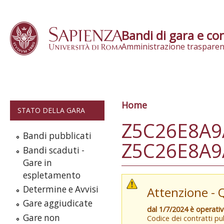
Skip to content
Bandi di gara e con
Amministrazione trasparen
Home
Tu sei qui
STATO DELLA GARA
Z5C26E8A9A|
Bandi pubblicati
Z5C26E8A9A
Bandi scaduti -
Gare in
espletamento
Determine e Avvisi
Attenzione - 
Gare aggiudicate
dal 1/7/2024 è operati
Gare non
Codice dei contratti pub