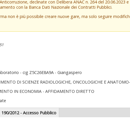
 Anticorruzione, declinate con Delibera ANAC n. 264 del 20.06.2023 
amento con la Banca Dati Nazionale dei Contratti Pubblici.
orma non è più possibile creare nuove gare, ma solo seguire modifi
:51
laboratorio - cig Z5C26E8A9A - Giangaspero
IMENTO DI SCIENZE RADIOLOGICHE, ONCOLOGICHE E ANATOMO
MENTO IN ECONOMIA - AFFIDAMENTO DIRETTO
ate
scheda
190/2012 - Accesso Pubblico
tiva)
zionale