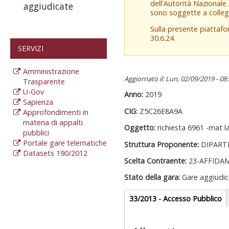
dell'Autorità Nazionale
aggiudicate
sono soggette a colleg
Sulla presente piattaf
30.6.24.
SERVIZI
Amministrazione
Aggiornato il: Lun, 02/09/2019 - 08
Trasparente
U-Gov
Anno:
2019
Sapienza
CIG:
Z5C26E8A9A
Approfondimenti in
materia di appalti
Oggetto:
richiesta 6961 -mat 
pubblici
Portale gare telematiche
Struttura Proponente:
DIPART
Datasets 190/2012
Scelta Contraente:
23-AFFIDA
Stato della gara:
Gare aggiudic
Gare appalti
33/2013 - Accesso Pubblico
(
at
Sezione reda