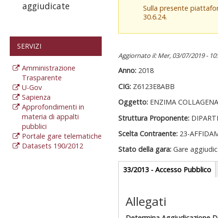
aggiudicate
Sulla presente piattaf
30.6.24.
SERVIZI
Aggiornato il: Mer, 03/07/2019 - 10
Amministrazione
Anno:
2018
Trasparente
CIG:
Z6123E8ABB
U-Gov
Sapienza
Oggetto:
ENZIMA COLLAGENAS
Approfondimenti in
materia di appalti
Struttura Proponente:
DIPART
pubblici
Scelta Contraente:
23-AFFIDA
Portale gare telematiche
Datasets 190/2012
Stato della gara:
Gare aggiudic
Gare appalti
33/2013 - Accesso Pubblico
(
at
Sezione reda
Allegati
Determina Aggiudicazione De