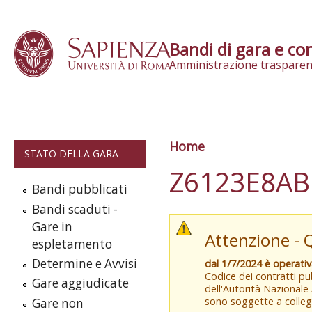
Skip to content
Bandi di gara e con
Amministrazione trasparen
Home
Tu sei qui
STATO DELLA GARA
Z6123E8AB
Bandi pubblicati
Bandi scaduti -
Gare in
Attenzione - 
espletamento
Determine e Avvisi
dal 1/7/2024 è operati
Codice dei contratti pub
Gare aggiudicate
dell'Autorità Nazionale
sono soggette a colleg
Gare non