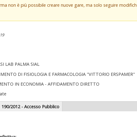
orma non è più possibile creare nuove gare, ma solo seguire modifi
:19
I LAB PALMA SIAL
IMENTO DI FISIOLOGIA E FARMACOLOGIA "VITTORIO ERSPAMER"
MENTO IN ECONOMIA - AFFIDAMENTO DIRETTO
ate
scheda
190/2012 - Accesso Pubblico
tiva)
zionale
finitiva: