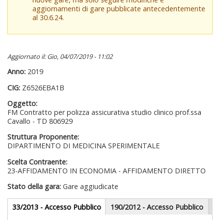
aggiornamenti di gare pubblicate antecedentemente
al 30.6.24.
Aggiornato il: Gio, 04/07/2019 - 11:02
Anno:
2019
CIG:
Z6526EBA1B
Oggetto:
FM Contratto per polizza assicurativa studio clinico prof.ssa
Cavallo - TD 806929
Struttura Proponente:
DIPARTIMENTO DI MEDICINA SPERIMENTALE
Scelta Contraente:
23-AFFIDAMENTO IN ECONOMIA - AFFIDAMENTO DIRETTO
Stato della gara:
Gare aggiudicate
Gare appalti
33/2013 - Accesso Pubblico
(scheda
190/2012 - Accesso Pubblico
attiva)