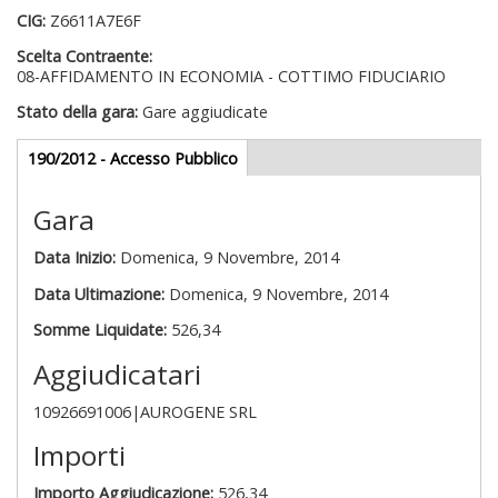
CIG:
Z6611A7E6F
Scelta Contraente:
08-AFFIDAMENTO IN ECONOMIA - COTTIMO FIDUCIARIO
Stato della gara:
Gare aggiudicate
Gare appalti
190/2012 - Accesso Pubblico
(scheda
attiva)
Gara
Data Inizio:
Domenica, 9 Novembre, 2014
Data Ultimazione:
Domenica, 9 Novembre, 2014
Somme Liquidate:
526,34
Aggiudicatari
10926691006|AUROGENE SRL
Importi
Importo Aggiudicazione:
526,34