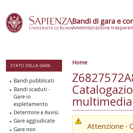
Skip to content
Bandi di gara e con
Amministrazione trasparen
Home
Tu sei qui
STATO DELLA GARA
Z6827572A8
Bandi pubblicati
Catalogazio
Bandi scaduti -
Gare in
multimedial
espletamento
Determine e Avvisi
Gare aggiudicate
Attenzione - 
Gare non