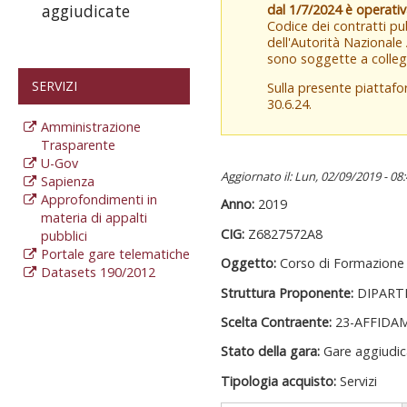
dal 1/7/2024 è operati
aggiudicate
Codice dei contratti pub
dell'Autorità Nazionale
sono soggette a colleg
SERVIZI
Sulla presente piattaf
30.6.24.
Amministrazione
Trasparente
U-Gov
Aggiornato il: Lun, 02/09/2019 - 08
Sapienza
Approfondimenti in
Anno:
2019
materia di appalti
CIG:
Z6827572A8
pubblici
Portale gare telematiche
Oggetto:
Corso di Formazione "
Datasets 190/2012
Struttura Proponente:
DIPART
Scelta Contraente:
23-AFFIDA
Stato della gara:
Gare aggiudic
Tipologia acquisto:
Servizi