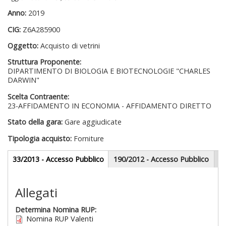
Anno:
2019
CIG:
Z6A285900
Oggetto:
Acquisto di vetrini
Struttura Proponente:
DIPARTIMENTO DI BIOLOGIA E BIOTECNOLOGIE "CHARLES
DARWIN"
Scelta Contraente:
23-AFFIDAMENTO IN ECONOMIA - AFFIDAMENTO DIRETTO
Stato della gara:
Gare aggiudicate
Tipologia acquisto:
Forniture
Gare appalti
33/2013 - Accesso Pubblico
(scheda
190/2012 - Accesso Pubblico
attiva)
Sezione redazionale
Allegati
Determina Nomina RUP:
Nomina RUP Valenti