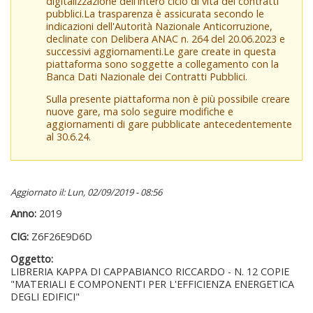
digitalizzazione dell'intero ciclo di vita dei contratti
pubblici.La trasparenza è assicurata secondo le
indicazioni dell'Autorità Nazionale Anticorruzione,
declinate con Delibera ANAC n. 264 del 20.06.2023 e
successivi aggiornamenti.Le gare create in questa
piattaforma sono soggette a collegamento con la
Banca Dati Nazionale dei Contratti Pubblici.
Sulla presente piattaforma non è più possibile creare
nuove gare, ma solo seguire modifiche e
aggiornamenti di gare pubblicate antecedentemente
al 30.6.24.
Aggiornato il: Lun, 02/09/2019 - 08:56
Anno:
2019
CIG:
Z6F26E9D6D
Oggetto:
LIBRERIA KAPPA DI CAPPABIANCO RICCARDO - N. 12 COPIE
"MATERIALI E COMPONENTI PER L'EFFICIENZA ENERGETICA
DEGLI EDIFICI"