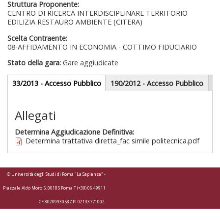
Struttura Proponente:
CENTRO DI RICERCA INTERDISCIPLINARE TERRITORIO
EDILIZIA RESTAURO AMBIENTE (CITERA)
Scelta Contraente:
08-AFFIDAMENTO IN ECONOMIA - COTTIMO FIDUCIARIO
Stato della gara:
Gare aggiudicate
Gare appalti
33/2013 - Accesso Pubblico
(scheda
190/2012 - Accesso Pubblico
attiva)
Sezione redazionale
Allegati
Determina Aggiudicazione Definitiva:
Determina trattativa diretta_fac simile politecnica.pdf
© Università degli Studi di Roma "La Sapienza" -
Piazzale Aldo Moro 5, 00185 Roma T (+39) 06 49911
CF 80209930587 PI 02133771002