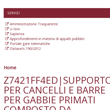
SERVIZI
Amministrazione Trasparente
U-Gov
Sapienza
Approfondimenti in materia di appalti pubblici
Portale gare telematiche
Datasets 190/2012
Home
Tu sei qui
Z7421FF4ED|SUPPORT
PER CANCELLI E BARRE
PER GABBIE PRIMATI
COMPOSTO DA