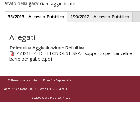
Stato della gara:
Gare aggiudicate
Gare appalti
33/2013 - Accesso Pubblico
(scheda
190/2012 - Accesso Pubblico
attiva)
Sezione redazionale
Allegati
Determina Aggiudicazione Definitiva:
Z7421FF4ED - TECNIOLST SPA - supporto per cancelli e
barre per gabbie.pdf
© Università degli Studi di Roma "La Sapienza" -
Piazzale Aldo Moro 5, 00185 Roma T (+39) 06 49911 CF
80209930587 PI 02133771002