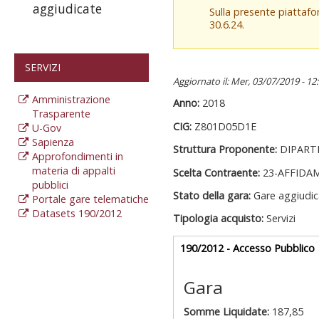
aggiudicate
Sulla presente piattaf
30.6.24.
SERVIZI
Aggiornato il: Mer, 03/07/2019 - 12
Amministrazione
Anno:
2018
Trasparente
CIG:
Z801D05D1E
U-Gov
Sapienza
Struttura Proponente:
DIPART
Approfondimenti in
materia di appalti
Scelta Contraente:
23-AFFIDA
pubblici
Stato della gara:
Gare aggiudic
Portale gare telematiche
Datasets 190/2012
Tipologia acquisto:
Servizi
Gare appalti
190/2012 - Accesso Pubblico
a
Gara
Somme Liquidate:
187,85