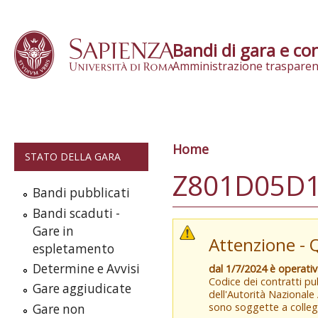
Skip to content
Bandi di gara e con
Amministrazione trasparen
Home
Tu sei qui
STATO DELLA GARA
Z801D05D
Bandi pubblicati
Bandi scaduti -
Gare in
Attenzione - 
espletamento
Determine e Avvisi
dal 1/7/2024 è operati
Codice dei contratti pub
Gare aggiudicate
dell'Autorità Nazionale
sono soggette a colleg
Gare non