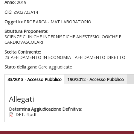
Anno:
2019
CIG:
Z902723A14
Oggetto:
PROF.ARCA - MAT.LABORATORIO
Struttura Proponente:
SCIENZE CLINICHE INTERNISTICHE ANESTESIOLOGICHE E
CARDIOVASCOLARI
Scelta Contraente:
23-AFFIDAMENTO IN ECONOMIA - AFFIDAMENTO DIRETTO
Stato della gara:
Gare aggiudicate
Gare appalti
33/2013 - Accesso Pubblico
(scheda
190/2012 - Accesso Pubblico
attiva)
Sezione redazionale
Allegati
Determina Aggiudicazione Definitiva:
DET. 4.pdf