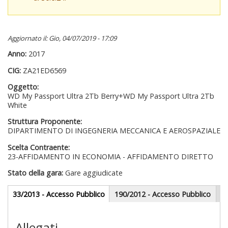
Aggiornato il: Gio, 04/07/2019 - 17:09
Anno:
2017
CIG:
ZA21ED6569
Oggetto:
WD My Passport Ultra 2Tb Berry+WD My Passport Ultra 2Tb
White
Struttura Proponente:
DIPARTIMENTO DI INGEGNERIA MECCANICA E AEROSPAZIALE
Scelta Contraente:
23-AFFIDAMENTO IN ECONOMIA - AFFIDAMENTO DIRETTO
Stato della gara:
Gare aggiudicate
Gare appalti
33/2013 - Accesso Pubblico
(scheda
190/2012 - Accesso Pubblico
attiva)
Sezione redazionale
Allegati