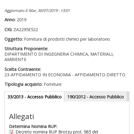
Aggiornato il: Mar, 30/07/2019 - 13:01
Anno:
2019
CIG:
ZA2295E522
Oggetto:
Fornitura di prodotti chimici per laboratorio
Struttura Proponente:
DIPARTIMENTO DI INGEGNERIA CHIMICA, MATERIALI,
AMBIENTE
Scelta Contraente:
23-AFFIDAMENTO IN ECONOMIA - AFFIDAMENTO DIRETTO
Tipologia acquisto:
Forniture
Gare appalti
33/2013 - Accesso Pubblico
(scheda
190/2012 - Accesso Pubblico
attiva)
Sezione redazionale
Allegati
Determina Nomina RUP:
Decreto nomina RUP Brotzu prot. 985 del