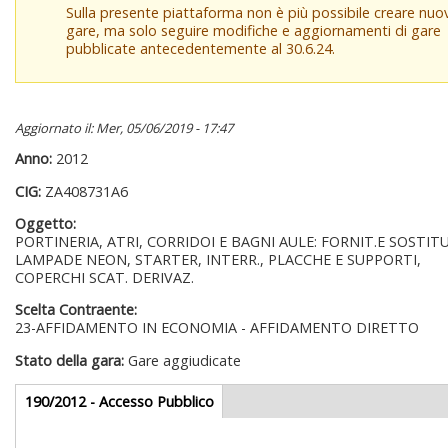
Sulla presente piattaforma non è più possibile creare nuo
gare, ma solo seguire modifiche e aggiornamenti di gare
pubblicate antecedentemente al 30.6.24.
Aggiornato il: Mer, 05/06/2019 - 17:47
Anno:
2012
CIG:
ZA408731A6
Oggetto:
PORTINERIA, ATRI, CORRIDOI E BAGNI AULE: FORNIT.E SOSTITU
LAMPADE NEON, STARTER, INTERR., PLACCHE E SUPPORTI,
COPERCHI SCAT. DERIVAZ.
Scelta Contraente:
23-AFFIDAMENTO IN ECONOMIA - AFFIDAMENTO DIRETTO
Stato della gara:
Gare aggiudicate
Gare appalti
190/2012 - Accesso Pubblico
(scheda
attiva)