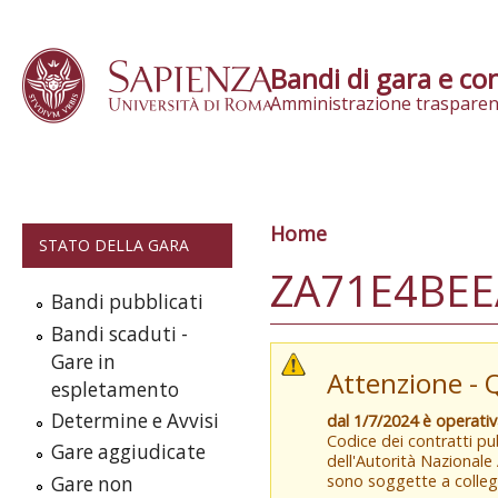
Skip to content
Bandi di gara e con
Amministrazione trasparen
Home
Tu sei qui
STATO DELLA GARA
ZA71E4BEE
Bandi pubblicati
Bandi scaduti -
Gare in
Attenzione - 
espletamento
Determine e Avvisi
dal 1/7/2024 è operati
Codice dei contratti pub
Gare aggiudicate
dell'Autorità Nazionale
sono soggette a colleg
Gare non