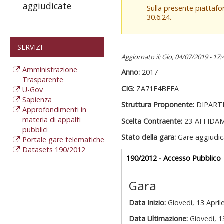
aggiudicate
Sulla presente piattaf
30.6.24.
SERVIZI
Aggiornato il: Gio, 04/07/2019 - 17:
Amministrazione
Anno:
2017
Trasparente
CIG:
ZA71E4BEEA
U-Gov
Sapienza
Struttura Proponente:
DIPART
Approfondimenti in
materia di appalti
Scelta Contraente:
23-AFFIDA
pubblici
Stato della gara:
Gare aggiudic
Portale gare telematiche
Datasets 190/2012
Gare appalti
190/2012 - Accesso Pubblico
a
Gara
Data Inizio:
Giovedì, 13 April
Data Ultimazione:
Giovedì, 1