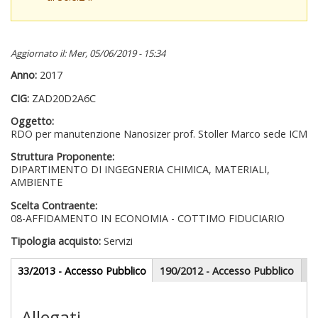
Aggiornato il: Mer, 05/06/2019 - 15:34
Anno:
2017
CIG:
ZAD20D2A6C
Oggetto:
RDO per manutenzione Nanosizer prof. Stoller Marco sede ICM
Struttura Proponente:
DIPARTIMENTO DI INGEGNERIA CHIMICA, MATERIALI,
AMBIENTE
Scelta Contraente:
08-AFFIDAMENTO IN ECONOMIA - COTTIMO FIDUCIARIO
Tipologia acquisto:
Servizi
Gare appalti
33/2013 - Accesso Pubblico
(scheda
190/2012 - Accesso Pubblico
attiva)
Sezione redazionale
Allegati