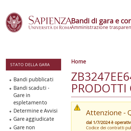
Skip to content
Bandi di gara e con
Amministrazione trasparen
Home
Tu sei qui
STATO DELLA GARA
ZB3247EE6
Bandi pubblicati
PRODOTTI 
Bandi scaduti -
Gare in
espletamento
Determine e Avvisi
Attenzione - 
Gare aggiudicate
dal 1/7/2024 è operati
Gare non
Codice dei contratti pub