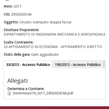
Anno:
2017
CIG:
ZB92020C6A
Oggetto:
Circuito stampato doppia faccia
Struttura Proponente:
DIPARTIMENTO DI INGEGNERIA MECCANICA E AEROSPAZIALE
Scelta Contraente:
23-AFFIDAMENTO IN ECONOMIA - AFFIDAMENTO DIRETTO
Stato della gara:
Gare aggiudicate
Gare appalti
33/2013 - Accesso Pubblico
(scheda
190/2012 - Accesso Pubblico
attiva)
Sezione redazionale
Allegati
Determina a Contrarre:
Determina374_2017_ZB92020C6A.pdf