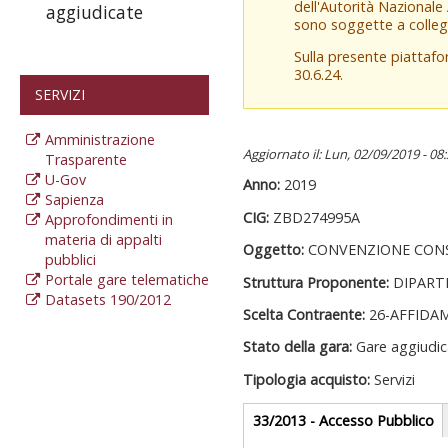
dell'Autorità Nazionale
aggiudicate
sono soggette a colleg
Sulla presente piattaf
30.6.24.
SERVIZI
Amministrazione
Aggiornato il: Lun, 02/09/2019 - 08
Trasparente
U-Gov
Anno:
2019
Sapienza
CIG:
ZBD274995A
Approfondimenti in
materia di appalti
Oggetto:
CONVENZIONE CONSI
pubblici
Portale gare telematiche
Struttura Proponente:
DIPART
Datasets 190/2012
Scelta Contraente:
26-AFFIDA
Stato della gara:
Gare aggiudic
Tipologia acquisto:
Servizi
Gare appalti
33/2013 - Accesso Pubblico
(
at