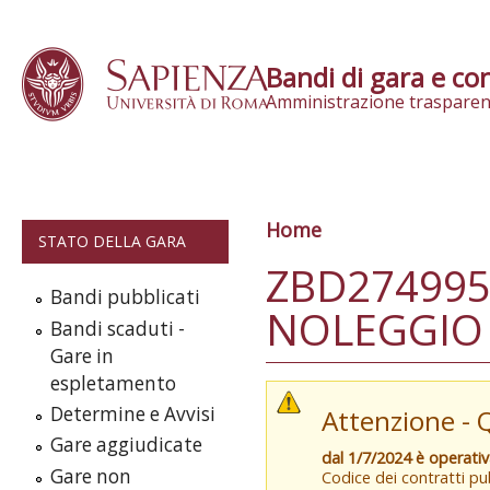
Skip to content
Bandi di gara e con
Amministrazione trasparen
Home
Tu sei qui
STATO DELLA GARA
ZBD274995
Bandi pubblicati
NOLEGGIO (
Bandi scaduti -
Gare in
espletamento
Determine e Avvisi
Attenzione - 
Gare aggiudicate
dal 1/7/2024 è operati
Gare non
Codice dei contratti pub