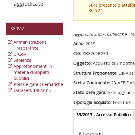
aggiudicate
Sulla presente piattaf
30.6.24.
SERVIZI
Aggiornato il: Mer, 05/06/2019 - 14
Amministrazione
Anno:
2019
Trasparente
CIG:
ZBE262B2E9
U-Gov
Sapienza
Oggetto:
Acquisto di Smoothe
Approfondimenti in
materia di appalti
Struttura Proponente:
DIPART
pubblici
Scelta Contraente:
23-AFFIDA
Portale gare telematiche
Datasets 190/2012
Stato della gara:
Gare aggiudic
Tipologia acquisto:
Forniture
Gare appalti
33/2013 - Accesso Pubblico
(
at
Sezione reda
Allegati