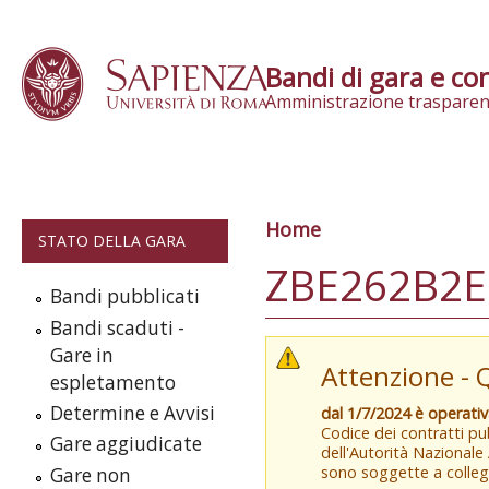
Skip to content
Bandi di gara e con
Amministrazione trasparen
Home
Tu sei qui
STATO DELLA GARA
ZBE262B2E9
Bandi pubblicati
Bandi scaduti -
Gare in
Attenzione - 
espletamento
Determine e Avvisi
dal 1/7/2024 è operati
Codice dei contratti pub
Gare aggiudicate
dell'Autorità Nazionale
sono soggette a colleg
Gare non