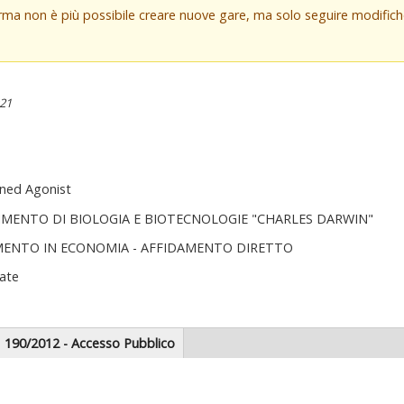
orma non è più possibile creare nuove gare, ma solo seguire modifi
:21
ned Agonist
IMENTO DI BIOLOGIA E BIOTECNOLOGIE "CHARLES DARWIN"
MENTO IN ECONOMIA - AFFIDAMENTO DIRETTO
ate
scheda
190/2012 - Accesso Pubblico
tiva)
zionale