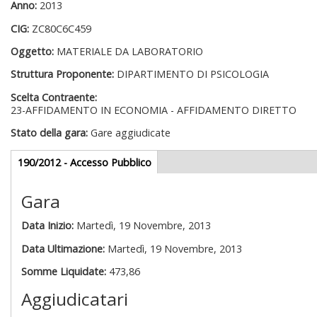
Anno:
2013
CIG:
ZC80C6C459
Oggetto:
MATERIALE DA LABORATORIO
Struttura Proponente:
DIPARTIMENTO DI PSICOLOGIA
Scelta Contraente:
23-AFFIDAMENTO IN ECONOMIA - AFFIDAMENTO DIRETTO
Stato della gara:
Gare aggiudicate
Gare appalti
190/2012 - Accesso Pubblico
(scheda
attiva)
Gara
Data Inizio:
Martedì, 19 Novembre, 2013
Data Ultimazione:
Martedì, 19 Novembre, 2013
Somme Liquidate:
473,86
Aggiudicatari