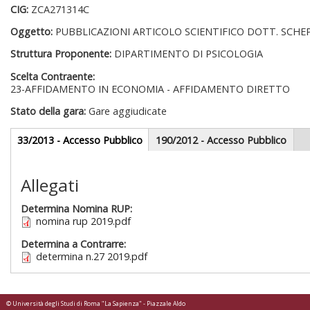
CIG:
ZCA271314C
Oggetto:
PUBBLICAZIONI ARTICOLO SCIENTIFICO DOTT. SCHEP
Struttura Proponente:
DIPARTIMENTO DI PSICOLOGIA
Scelta Contraente:
23-AFFIDAMENTO IN ECONOMIA - AFFIDAMENTO DIRETTO
Stato della gara:
Gare aggiudicate
Gare appalti
33/2013 - Accesso Pubblico
(scheda
190/2012 - Accesso Pubblico
attiva)
Sezione redazionale
Allegati
Determina Nomina RUP:
nomina rup 2019.pdf
Determina a Contrarre:
determina n.27 2019.pdf
© Università degli Studi di Roma "La Sapienza" - Piazzale Aldo