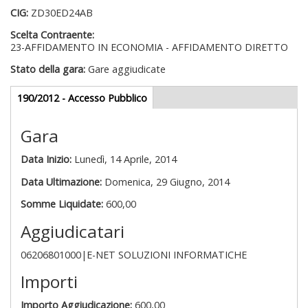
CIG:
ZD30ED24AB
Scelta Contraente:
23-AFFIDAMENTO IN ECONOMIA - AFFIDAMENTO DIRETTO
Stato della gara:
Gare aggiudicate
Gare appalti
190/2012 - Accesso Pubblico
(scheda
attiva)
Gara
Data Inizio:
Lunedì, 14 Aprile, 2014
Data Ultimazione:
Domenica, 29 Giugno, 2014
Somme Liquidate:
600,00
Aggiudicatari
06206801000|E-NET SOLUZIONI INFORMATICHE
Importi
Importo Aggiudicazione:
600,00