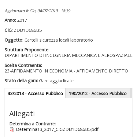
Aggiornato il: Gio, 04/07/2019 - 18:39
Anno:
2017
CIG:
ZDB1D686B5
Oggetto:
Cartelli sicurezza locali laboratorio
Struttura Proponente:
DIPARTIMENTO DI INGEGNERIA MECCANICA E AEROSPAZIALE
Scelta Contraente:
23-AFFIDAMENTO IN ECONOMIA - AFFIDAMENTO DIRETTO
Stato della gara:
Gare aggiudicate
Gare appalti
33/2013 - Accesso Pubblico
(scheda
190/2012 - Accesso Pubblico
attiva)
Sezione redazionale
Allegati
Determina a Contrarre:
Determina13_2017_CIGZDB1D686B5.pdf