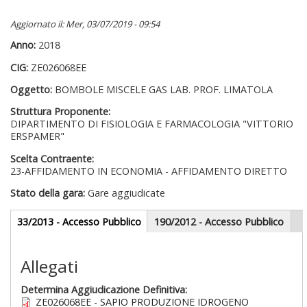
Aggiornato il: Mer, 03/07/2019 - 09:54
Anno:
2018
CIG:
ZE026068EE
Oggetto:
BOMBOLE MISCELE GAS LAB. PROF. LIMATOLA
Struttura Proponente:
DIPARTIMENTO DI FISIOLOGIA E FARMACOLOGIA "VITTORIO
ERSPAMER"
Scelta Contraente:
23-AFFIDAMENTO IN ECONOMIA - AFFIDAMENTO DIRETTO
Stato della gara:
Gare aggiudicate
Gare appalti
33/2013 - Accesso Pubblico
(scheda
190/2012 - Accesso Pubblico
attiva)
Sezione redazionale
Allegati
Determina Aggiudicazione Definitiva:
ZE026068EE - SAPIO PRODUZIONE IDROGENO