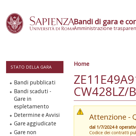
Skip to content
Bandi di gara e con
Amministrazione trasparen
Home
Tu sei qui
STATO DELLA GARA
ZE11E49A91
Bandi pubblicati
CW428LZ/B
Bandi scaduti -
Gare in
espletamento
Determine e Avvisi
Attenzione - 
Gare aggiudicate
dal 1/7/2024 è operati
Gare non
Codice dei contratti pub