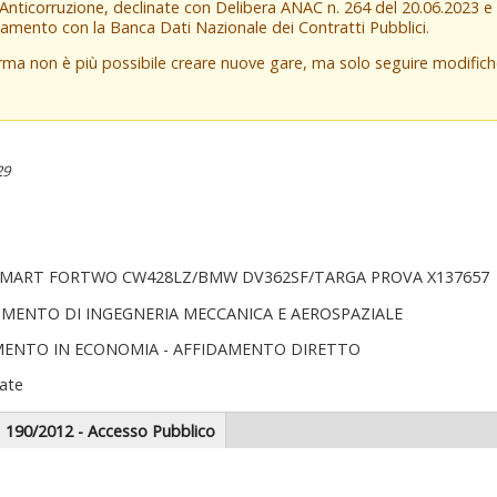
 Anticorruzione, declinate con Delibera ANAC n. 264 del 20.06.2023 
amento con la Banca Dati Nazionale dei Contratti Pubblici.
orma non è più possibile creare nuove gare, ma solo seguire modifi
29
ive SMART FORTWO CW428LZ/BMW DV362SF/TARGA PROVA X137657
IMENTO DI INGEGNERIA MECCANICA E AEROSPAZIALE
MENTO IN ECONOMIA - AFFIDAMENTO DIRETTO
ate
scheda
190/2012 - Accesso Pubblico
tiva)
zionale