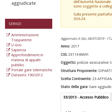
dell'Autorità Nazionale
aggiudicate
sono soggette a colleg
Sulla presente piattaf
30.6.24.
SERVIZI
Amministrazione
Aggiornato il: Gio, 04/07/2019 - 17:
Trasparente
U-Gov
Anno:
2017
Sapienza
CIG:
ZE11E49A91
Approfondimenti in
materia di appalti
Oggetto:
polizze assicurat
pubblici
Portale gare telematiche
Struttura Proponente:
DIPART
Datasets 190/2012
Scelta Contraente:
23-AFFIDA
Stato della gara:
Gare aggiudic
Gare appalti
33/2013 - Accesso Pubblico
(
at
Sezione reda