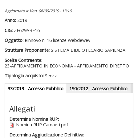
Aggiornato il: Ven, 06/09/2019 - 13:16
Anno:
2019
CIG:
ZE629ABF16
Oggetto:
Rinnovo n. 16 licenze Webdewey
Struttura Proponente:
SISTEMA BIBLIOTECARIO SAPIENZA
Scelta Contraente:
23-AFFIDAMENTO IN ECONOMIA - AFFIDAMENTO DIRETTO
Tipologia acquisto:
Servizi
Gare appalti
33/2013 - Accesso Pubblico
(scheda
190/2012 - Accesso Pubblico
attiva)
Sezione redazionale
Allegati
Determina Nomina RUP:
Nomina RUP Camaeti.pdf
Determina Aggiudicazione Definitiva: