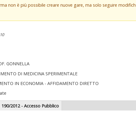
orma non è più possibile creare nuove gare, ma solo seguire modifi
:10
OF. GONNELLA
IMENTO DI MEDICINA SPERIMENTALE
MENTO IN ECONOMIA - AFFIDAMENTO DIRETTO
ate
scheda
190/2012 - Accesso Pubblico
tiva)
zionale