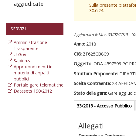
aggiudicate
Sulla presente piattaf
30.6.24.
SERVIZI
Aggiornato il: Mer, 03/07/2019 - 10
Amministrazione
Anno:
2018
Trasparente
CIG:
ZF625CB8C9
U-Gov
Sapienza
Oggetto:
ODA 4597593 PC PR
Approfondimenti in
materia di appalti
Struttura Proponente:
DIPART
pubblici
Scelta Contraente:
23-AFFIDA
Portale gare telematiche
Datasets 190/2012
Stato della gara:
Gare aggiudic
Gare appalti
33/2013 - Accesso Pubblico
(
at
Sezione reda
Allegati
Determina a Contrarre: