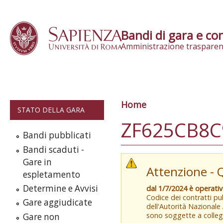
Skip to content
Bandi di gara e con
Amministrazione trasparen
Home
Tu sei qui
STATO DELLA GARA
ZF625CB8C
Bandi pubblicati
Bandi scaduti -
Gare in
Attenzione - 
espletamento
Determine e Avvisi
dal 1/7/2024 è operati
Codice dei contratti pub
Gare aggiudicate
dell'Autorità Nazionale
sono soggette a colleg
Gare non