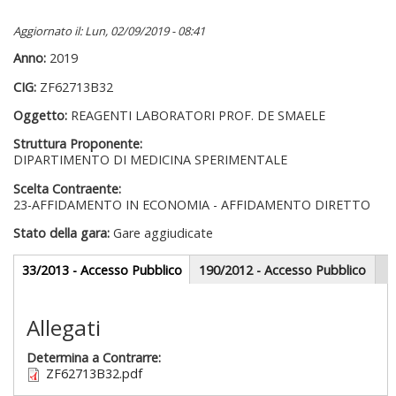
Aggiornato il: Lun, 02/09/2019 - 08:41
Anno:
2019
CIG:
ZF62713B32
Oggetto:
REAGENTI LABORATORI PROF. DE SMAELE
Struttura Proponente:
DIPARTIMENTO DI MEDICINA SPERIMENTALE
Scelta Contraente:
23-AFFIDAMENTO IN ECONOMIA - AFFIDAMENTO DIRETTO
Stato della gara:
Gare aggiudicate
Gare appalti
33/2013 - Accesso Pubblico
(scheda
190/2012 - Accesso Pubblico
attiva)
Sezione redazionale
Allegati
Determina a Contrarre:
ZF62713B32.pdf