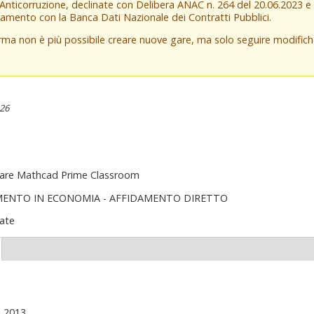
 Anticorruzione, declinate con Delibera ANAC n. 264 del 20.06.2023 
amento con la Banca Dati Nazionale dei Contratti Pubblici.
orma non è più possibile creare nuove gare, ma solo seguire modifi
:26
tware Mathcad Prime Classroom
MENTO IN ECONOMIA - AFFIDAMENTO DIRETTO
ate
(scheda
ttiva)
, 2013