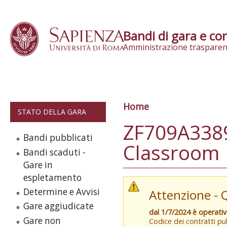
Skip to content
Bandi di gara e con
Amministrazione trasparen
Home
Tu sei qui
STATO DELLA GARA
ZF709A3389
Bandi pubblicati
Classroom
Bandi scaduti -
Gare in
espletamento
Determine e Avvisi
Attenzione - 
Gare aggiudicate
dal 1/7/2024 è operati
Gare non
Codice dei contratti pub