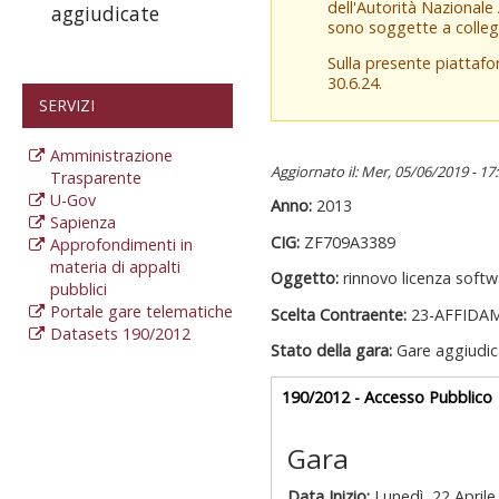
dell'Autorità Nazionale
aggiudicate
sono soggette a colleg
Sulla presente piattaf
30.6.24.
SERVIZI
Amministrazione
Aggiornato il: Mer, 05/06/2019 - 17
Trasparente
U-Gov
Anno:
2013
Sapienza
CIG:
ZF709A3389
Approfondimenti in
materia di appalti
Oggetto:
rinnovo licenza sof
pubblici
Portale gare telematiche
Scelta Contraente:
23-AFFIDA
Datasets 190/2012
Stato della gara:
Gare aggiudic
Gare appalti
190/2012 - Accesso Pubblico
a
Gara
Data Inizio:
Lunedì, 22 Aprile