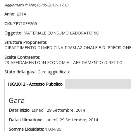
Aggiornato il: Mer, 05/06/2019 - 17:13
Anno:
2014
CIG:
ZF710FE266
Oggetto:
MATERIALE CONSUMO LABORATORIO
Struttura Proponente:
DIPARTIMENTO DI MEDICINA TRASLAZIONALE E DI PRECISION
Scelta Contraente:
23-AFFIDAMENTO IN ECONOMIA - AFFIDAMENTO DIRETTO
Stato della gara:
Gare aggiudicate
Gare appalti
190/2012 - Accesso Pubblico
(scheda
attiva)
Gara
Data Inizio:
Lunedì, 29 Settembre, 2014
Data Ultimazione:
Lunedì, 29 Settembre, 2014
Somme Liquidate:
1.004,80