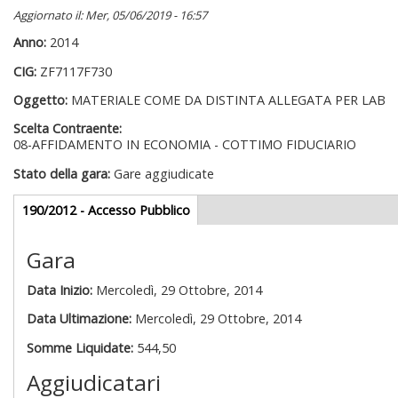
Aggiornato il: Mer, 05/06/2019 - 16:57
Anno:
2014
CIG:
ZF7117F730
Oggetto:
MATERIALE COME DA DISTINTA ALLEGATA PER LAB
Scelta Contraente:
08-AFFIDAMENTO IN ECONOMIA - COTTIMO FIDUCIARIO
Stato della gara:
Gare aggiudicate
Gare appalti
190/2012 - Accesso Pubblico
(scheda
attiva)
Gara
Data Inizio:
Mercoledì, 29 Ottobre, 2014
Data Ultimazione:
Mercoledì, 29 Ottobre, 2014
Somme Liquidate:
544,50
Aggiudicatari