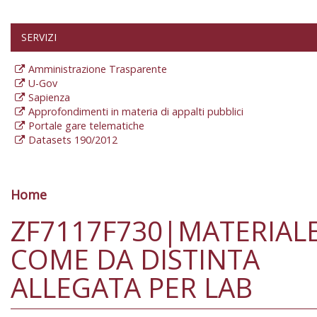
SERVIZI
Amministrazione Trasparente
U-Gov
Sapienza
Approfondimenti in materia di appalti pubblici
Portale gare telematiche
Datasets 190/2012
Home
Tu sei qui
ZF7117F730|MATERIAL
COME DA DISTINTA
ALLEGATA PER LAB