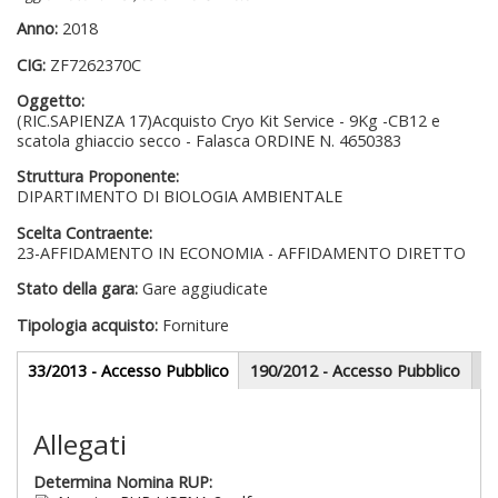
Anno:
2018
CIG:
ZF7262370C
Oggetto:
(RIC.SAPIENZA 17)Acquisto Cryo Kit Service - 9Kg -CB12 e
scatola ghiaccio secco - Falasca ORDINE N. 4650383
Struttura Proponente:
DIPARTIMENTO DI BIOLOGIA AMBIENTALE
Scelta Contraente:
23-AFFIDAMENTO IN ECONOMIA - AFFIDAMENTO DIRETTO
Stato della gara:
Gare aggiudicate
Tipologia acquisto:
Forniture
Gare appalti
33/2013 - Accesso Pubblico
(scheda
190/2012 - Accesso Pubblico
attiva)
Sezione redazionale
Allegati
Determina Nomina RUP: