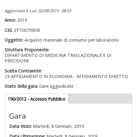
Aggiornato il: Lun, 02/09/2019 - 08:53
Anno:
2019
CIG:
ZF726759DB
Oggetto:
Acquisto materiale di consumo per laboratorio
Struttura Proponente:
DIPARTIMENTO DI MEDICINA TRASLAZIONALE E DI
PRECISIONE
Scelta Contraente:
23-AFFIDAMENTO IN ECONOMIA - AFFIDAMENTO DIRETTO
Stato della gara:
Gare aggiudicate
Gare appalti
190/2012 - Accesso Pubblico
(scheda
attiva)
Gara
Data Inizio:
Martedì, 8 Gennaio, 2019
Data Ultimazione:
Martedì, 8 Gennaio, 2019