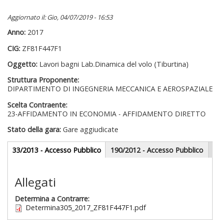
Aggiornato il: Gio, 04/07/2019 - 16:53
Anno:
2017
CIG:
ZF81F447F1
Oggetto:
Lavori bagni Lab.Dinamica del volo (Tiburtina)
Struttura Proponente:
DIPARTIMENTO DI INGEGNERIA MECCANICA E AEROSPAZIALE
Scelta Contraente:
23-AFFIDAMENTO IN ECONOMIA - AFFIDAMENTO DIRETTO
Stato della gara:
Gare aggiudicate
Gare appalti
33/2013 - Accesso Pubblico
(scheda
190/2012 - Accesso Pubblico
attiva)
Sezione redazionale
Allegati
Determina a Contrarre:
Determina305_2017_ZF81F447F1.pdf