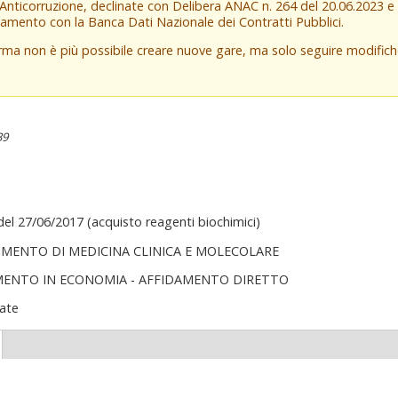
 Anticorruzione, declinate con Delibera ANAC n. 264 del 20.06.2023 
amento con la Banca Dati Nazionale dei Contratti Pubblici.
orma non è più possibile creare nuove gare, ma solo seguire modifi
39
del 27/06/2017 (acquisto reagenti biochimici)
IMENTO DI MEDICINA CLINICA E MOLECOLARE
MENTO IN ECONOMIA - AFFIDAMENTO DIRETTO
ate
(scheda
ttiva)