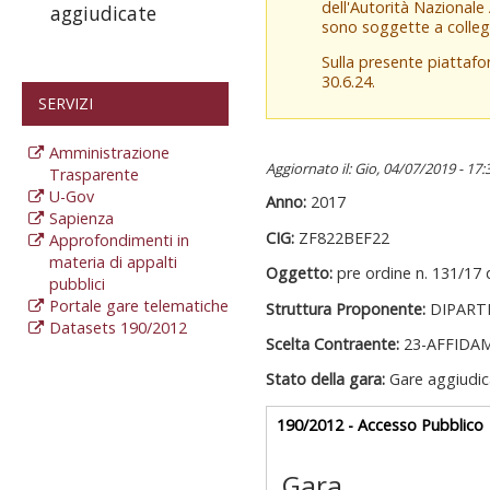
dell'Autorità Nazionale
aggiudicate
sono soggette a colleg
Sulla presente piattaf
30.6.24.
SERVIZI
Amministrazione
Aggiornato il: Gio, 04/07/2019 - 17:
Trasparente
U-Gov
Anno:
2017
Sapienza
CIG:
ZF822BEF22
Approfondimenti in
materia di appalti
Oggetto:
pre ordine n. 131/17 
pubblici
Portale gare telematiche
Struttura Proponente:
DIPART
Datasets 190/2012
Scelta Contraente:
23-AFFIDA
Stato della gara:
Gare aggiudic
Gare appalti
190/2012 - Accesso Pubblico
a
Gara