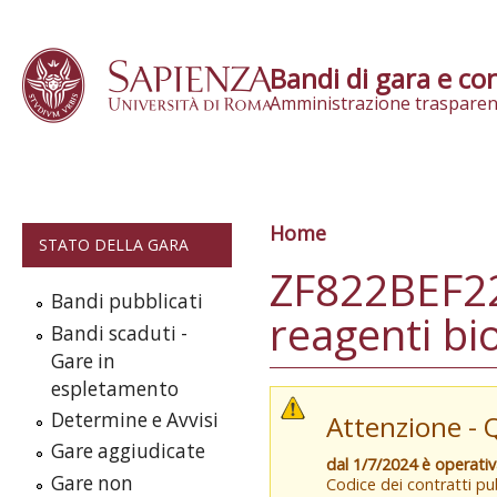
Skip to content
Bandi di gara e con
Amministrazione trasparen
Home
Tu sei qui
STATO DELLA GARA
ZF822BEF22
Bandi pubblicati
reagenti bi
Bandi scaduti -
Gare in
espletamento
Determine e Avvisi
Attenzione - 
Gare aggiudicate
dal 1/7/2024 è operati
Gare non
Codice dei contratti pub