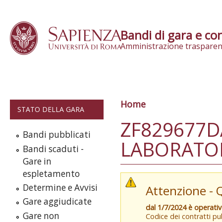
Skip to content
Bandi di gara e con
Amministrazione trasparen
Home
Tu sei qui
STATO DELLA GARA
ZF829677D
Bandi pubblicati
LABORATO
Bandi scaduti -
Gare in
espletamento
Determine e Avvisi
Attenzione - 
Gare aggiudicate
dal 1/7/2024 è operati
Gare non
Codice dei contratti pub