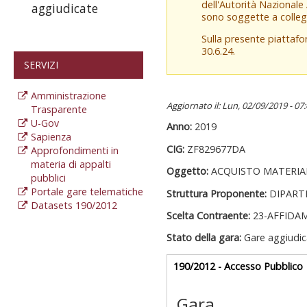
dell'Autorità Nazionale
aggiudicate
sono soggette a colleg
Sulla presente piattaf
30.6.24.
SERVIZI
Amministrazione
Aggiornato il: Lun, 02/09/2019 - 07
Trasparente
U-Gov
Anno:
2019
Sapienza
CIG:
ZF829677DA
Approfondimenti in
materia di appalti
Oggetto:
ACQUISTO MATERIA
pubblici
Portale gare telematiche
Struttura Proponente:
DIPART
Datasets 190/2012
Scelta Contraente:
23-AFFIDA
Stato della gara:
Gare aggiudic
Gare appalti
190/2012 - Accesso Pubblico
a
Gara