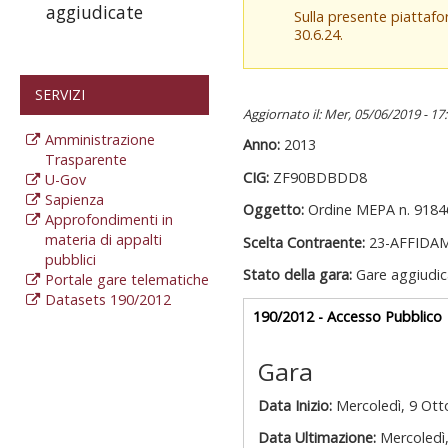
aggiudicate
Sulla presente piattaf
30.6.24.
SERVIZI
Aggiornato il: Mer, 05/06/2019 - 17
Amministrazione
Anno:
2013
Trasparente
CIG:
ZF90BDBDD8
U-Gov
Sapienza
Oggetto:
Ordine MEPA n. 9184
Approfondimenti in
materia di appalti
Scelta Contraente:
23-AFFIDA
pubblici
Stato della gara:
Gare aggiudic
Portale gare telematiche
Datasets 190/2012
Gare appalti
190/2012 - Accesso Pubblico
a
Gara
Data Inizio:
Mercoledì, 9 Ott
Data Ultimazione:
Mercoledì