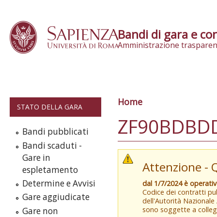
Skip to content
Bandi di gara e con
Amministrazione trasparen
Home
Tu sei qui
STATO DELLA GARA
ZF90BDBDD8
Bandi pubblicati
Bandi scaduti -
Gare in
Attenzione - 
espletamento
Determine e Avvisi
dal 1/7/2024 è operati
Codice dei contratti pub
Gare aggiudicate
dell'Autorità Nazionale
sono soggette a colleg
Gare non