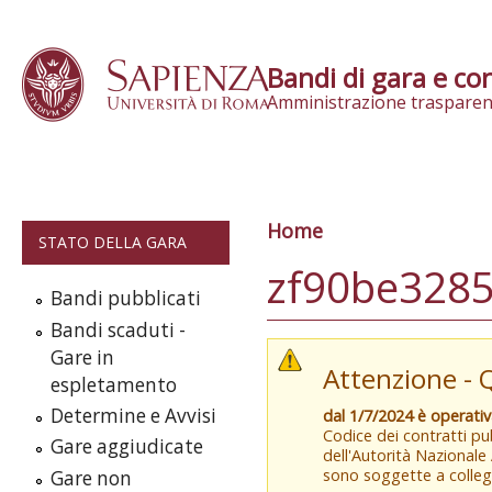
Skip to content
Bandi di gara e con
Amministrazione trasparen
Home
Tu sei qui
STATO DELLA GARA
zf90be3285
Bandi pubblicati
Bandi scaduti -
Gare in
Attenzione - 
espletamento
Determine e Avvisi
dal 1/7/2024 è operati
Codice dei contratti pub
Gare aggiudicate
dell'Autorità Nazionale
sono soggette a colleg
Gare non