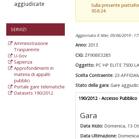
aggiudicate
Sulla presente piattaf
30.6.24.
SERVIZI
Aggiornato il: Mer, 05/06/2019 - 17
Amministrazione
Anno:
2013
Trasparente
CIG:
ZF90BE3285
U-Gov
Sapienza
Oggetto:
PC HP ELITE 7500 L
Approfondimenti in
materia di appalti
Scelta Contraente:
23-AFFIDA
pubblici
Stato della gara:
Gare aggiudic
Portale gare telematiche
Datasets 190/2012
Gare appalti
190/2012 - Accesso Pubblico
a
Gara
Data Inizio:
Domenica, 13 Ot
Data Ultimazione:
Domenica,