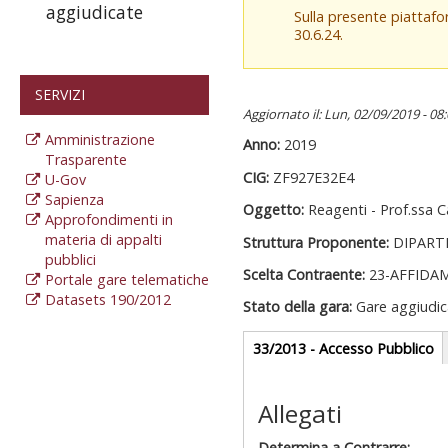
aggiudicate
Sulla presente piattaf
30.6.24.
SERVIZI
Aggiornato il: Lun, 02/09/2019 - 08
Amministrazione
Anno:
2019
Trasparente
CIG:
ZF927E32E4
U-Gov
Sapienza
Oggetto:
Reagenti - Prof.ssa 
Approfondimenti in
materia di appalti
Struttura Proponente:
DIPART
pubblici
Scelta Contraente:
23-AFFIDA
Portale gare telematiche
Datasets 190/2012
Stato della gara:
Gare aggiudic
Gare appalti
33/2013 - Accesso Pubblico
(
at
Sezione reda
Allegati
Determina a Contrarre: