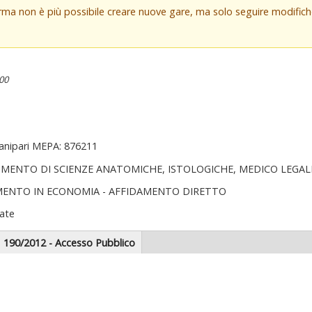
orma non è più possibile creare nuove gare, ma solo seguire modifi
:00
Canipari MEPA: 876211
IMENTO DI SCIENZE ANATOMICHE, ISTOLOGICHE, MEDICO LEGA
MENTO IN ECONOMIA - AFFIDAMENTO DIRETTO
ate
scheda
190/2012 - Accesso Pubblico
tiva)
zionale