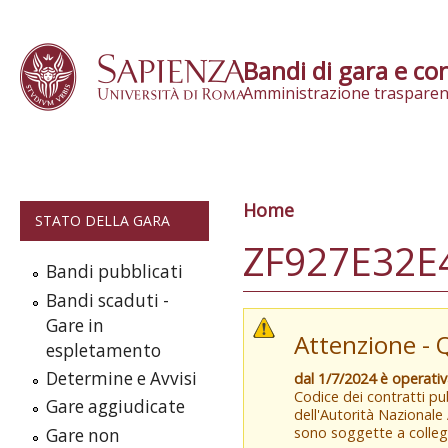
Skip to content
Bandi di gara e con
Amministrazione trasparen
Home
Tu sei qui
STATO DELLA GARA
ZF927E32E4
Bandi pubblicati
Bandi scaduti -
Gare in
Attenzione - 
espletamento
Determine e Avvisi
dal 1/7/2024 è operati
Codice dei contratti pub
Gare aggiudicate
dell'Autorità Nazionale
sono soggette a colleg
Gare non