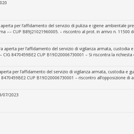
2020
erta per l’affidamento del servizio di pulizia e igiene ambientale press
Roma –– CUP B89J21021960005. – riscontro al prot. in arrivo n. 11500 d
 aperta per l’affidamento del servizio di vigilanza armata, custodia e
ne – CIG 8470459BE2 CUP B19D20006730001 – Si riscontra la richiesta di
erta per l’affidamento del servizio di vigilanza armata, custodia e gu
CIG 8470459BE2 CUP B19D20006730001 – riscontro all’opposizione di acc
28/07/2023