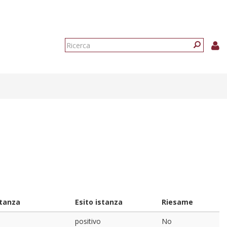
Form
di
Ricerca
ricerca
stanza
Esito istanza
Riesame
positivo
No