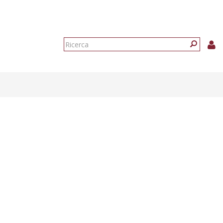
Form
di
Ricerca
ricerca