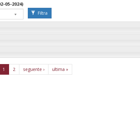
02-05-2024)
Filtra
1
2
seguente ›
ultima »