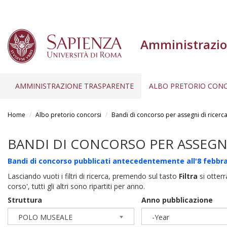
Amministrazio
AMMINISTRAZIONE TRASPARENTE
ALBO PRETORIO CONC
Salta
al
Home
Albo pretorio concorsi
Bandi di concorso per assegni di ricerc
contenuto
principale
BANDI DI CONCORSO PER ASSEGNI
Bandi di concorso pubblicati antecedentemente all'8 febbra
Lasciando vuoti i filtri di ricerca, premendo sul tasto
Filtra
si otterr
corso', tutti gli altri sono ripartiti per anno.
Struttura
Anno pubblicazione
POLO MUSEALE
-Year