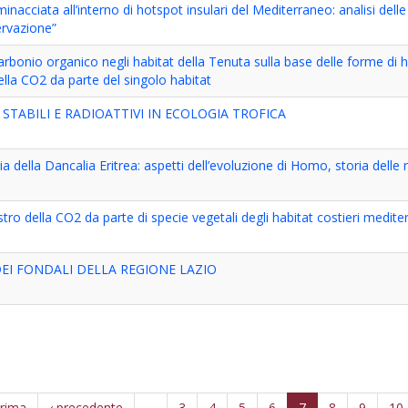
cciata all’interno di hotspot insulari del Mediterraneo: analisi dell
ervazione”
bonio organico negli habitat della Tenuta sulla base delle forme di
lla CO2 da parte del singolo habitat
 STABILI E RADIOATTIVI IN ECOLOGIA TROFICA
ella Dancalia Eritrea: aspetti dell’evoluzione di Homo, storia delle r
o della CO2 da parte di specie vegetali degli habitat costieri medite
EI FONDALI DELLA REGIONE LAZIO
prima
‹ precedente
…
3
4
5
6
7
8
9
10