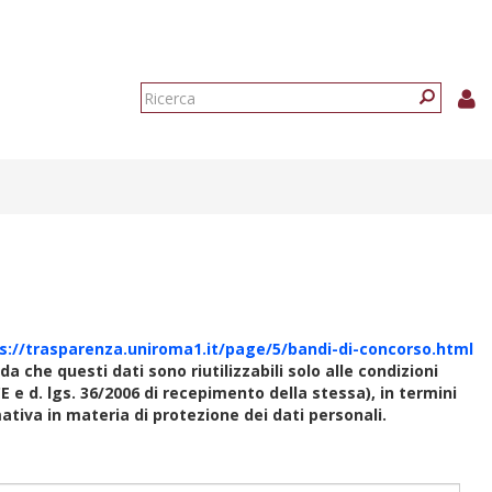
Form
di
Ricerca
ricerca
s://trasparenza.uniroma1.it/page/5/bandi-di-concorso.html
rda che questi dati sono riutilizzabili solo alle condizioni
E e d. lgs. 36/2006 di recepimento della stessa), in termini
rmativa in materia di protezione dei dati personali.