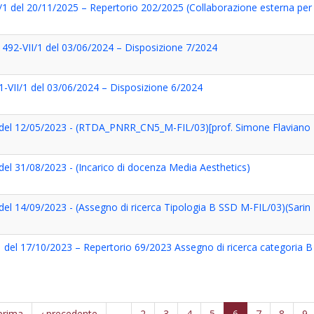
/1 del 20/11/2025 – Repertorio 202/2025 (Collaborazione esterna per
. 492-VII/1 del 03/06/2024 – Disposizione 7/2024
91-VII/1 del 03/06/2024 – Disposizione 6/2024
 del 12/05/2023 - (RTDA_PNRR_CN5_M-FIL/03)[prof. Simone Flaviano 
del 31/08/2023 - (Incarico di docenza Media Aesthetics)
del 14/09/2023 - (Assegno di ricerca Tipologia B SSD M-FIL/03)(Sarin
 del 17/10/2023 – Repertorio 69/2023 Assegno di ricerca categoria B –
prima
‹ precedente
…
2
3
4
5
6
7
8
9