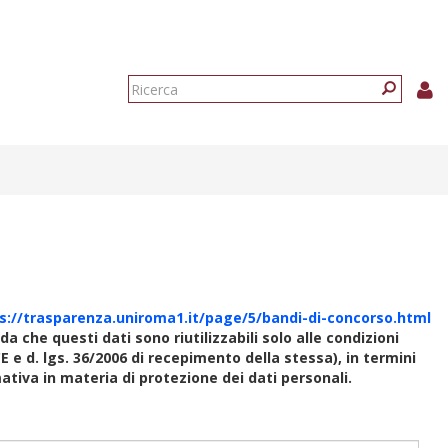
Form
di
Ricerca
ricerca
s://trasparenza.uniroma1.it/page/5/bandi-di-concorso.html
rda che questi dati sono riutilizzabili solo alle condizioni
E e d. lgs. 36/2006 di recepimento della stessa), in termini
rmativa in materia di protezione dei dati personali.