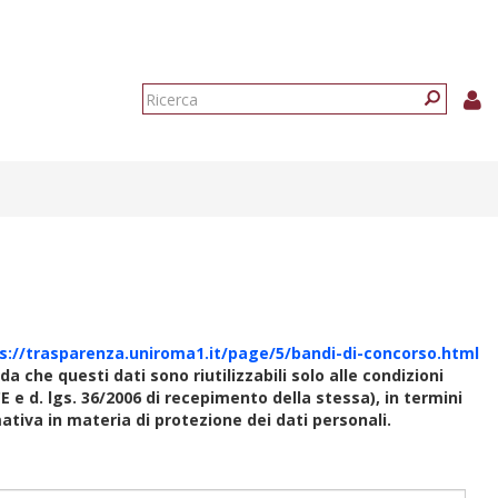
Form
di
Ricerca
ricerca
s://trasparenza.uniroma1.it/page/5/bandi-di-concorso.html
rda che questi dati sono riutilizzabili solo alle condizioni
E e d. lgs. 36/2006 di recepimento della stessa), in termini
rmativa in materia di protezione dei dati personali.