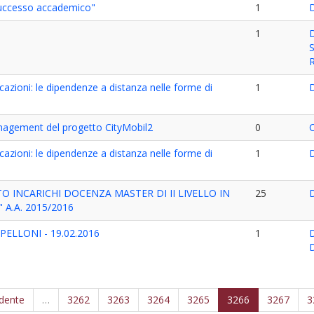
 successo accademico"
1
1
cazioni: le dipendenze a distanza nelle forme di
1
management del progetto CityMobil2
0
cazioni: le dipendenze a distanza nelle forme di
1
TO INCARICHI DOCENZA MASTER DI II LIVELLO IN
25
 A.A. 2015/2016
PELLONI - 19.02.2016
1
edente
…
3262
3263
3264
3265
3266
3267
3