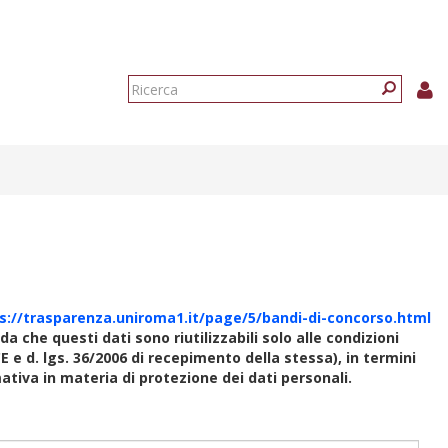
Form
di
Ricerca
ricerca
s://trasparenza.uniroma1.it/page/5/bandi-di-concorso.html
rda che questi dati sono riutilizzabili solo alle condizioni
E e d. lgs. 36/2006 di recepimento della stessa), in termini
rmativa in materia di protezione dei dati personali.