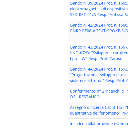
Bando n. 39/2024 Prot. n. 1665/
elettromagnetica di dispositivi 
SSD IIET-01/A Resp. Prof.ssa S
Bando n. 42/2024 Prot. n. 1666/
PNRR PE08-AGE-IT-SPOKE-8-D
Bando n. 43/2024 Prot. n. 1667/
IIND-07/D: "Sviluppo e caratteri
tipo ILW" Resp. Prof. Caruso
Bando n. 44/2024 Prot. n. 1673
“Progettazione, sviluppo e test 
sistemi elettronici” Resp. Prof.
Conferimento n° 2 incarichi 
DEL RESTAURO
Assegno di ricerca Cat B Tip I “
quantitativa del fenomeno” PR
Incarico collaborazione esterna