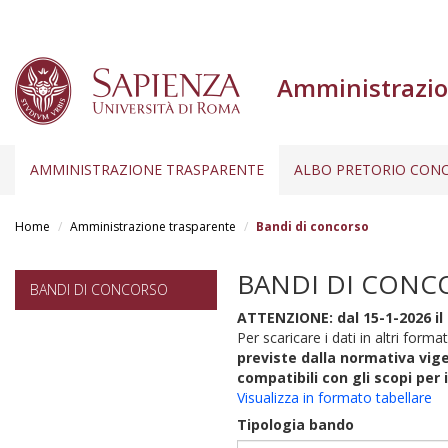
Amministrazio
AMMINISTRAZIONE TRASPARENTE
ALBO PRETORIO CONC
Salta
al
Home
Amministrazione trasparente
Bandi di concorso
contenuto
principale
BANDI DI CONC
BANDI DI CONCORSO
ATTENZIONE: dal 15-1-2026 il 
Per scaricare i dati in altri format
previste dalla normativa vige
compatibili con gli scopi per 
Visualizza in formato tabellare
Tipologia bando