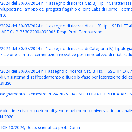
2024 del 30/07/2024 n. 1 assegno di ricerca Cat.B) Tip.I "Caratterizz
sviluppati nell'ambito dei progetti flagship e Joint Labs di Rome Techno
arto
2024 del 30/07/2024 n. 1 assegno di ricerca di cat. B) tip. I SSD IIET-
IAEE CUP B53C22004090006 Resp. Prof. Tamburrano
2024 del 30/07/2024 n. 1 assegno di ricerca di Categoria B) Tipologi
zzazione di malte cementizie innovative per immobilizzo di rifiuti radio
/2024 del 30/07/2024 n.1 assegno di ricerca Cat. B Tip. II SSD IIND-0
di un sistema di raffreddamento a fluido bi-fase per l’estrazione del c
 Caruso
di insegnamento I semestre 2024-2025 - MUSEOLOGIA E CRITICA ARTI
Molestie e discriminazione di genere nel mondo universitario: un'analis
IN 2020
 ICE 10/2024, Resp. scientifico prof. Donini